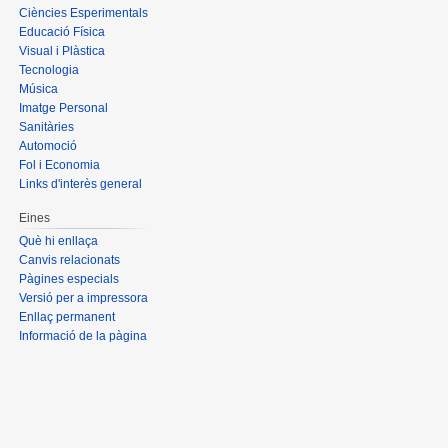
Ciències Esperimentals
Educació Física
Visual i Plàstica
Tecnologia
Música
Imatge Personal
Sanitàries
Automoció
Fol i Economia
Links d'interès general
Eines
Què hi enllaça
Canvis relacionats
Pàgines especials
Versió per a impressora
Enllaç permanent
Informació de la pàgina