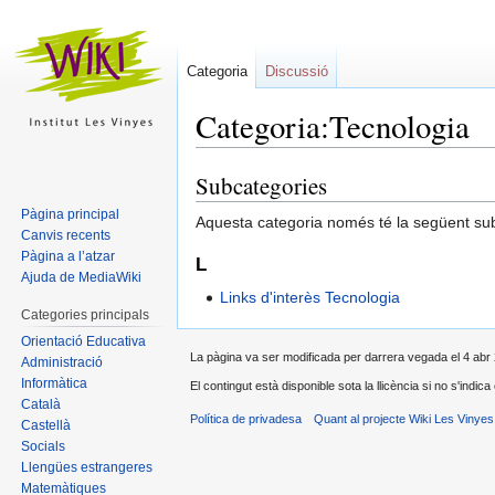
Categoria
Discussió
Categoria:Tecnologia
Subcategories
Salta
Salta
a
a
Pàgina principal
Aquesta categoria només té la següent su
la
la
Canvis recents
navegació
cerca
Pàgina a l’atzar
L
Ajuda de MediaWiki
Links d'interès Tecnologia
Categories principals
Orientació Educativa
La pàgina va ser modificada per darrera vegada el 4 abr 
Administració
Informàtica
El contingut està disponible sota la llicència
si no s'indica 
Català
Política de privadesa
Quant al projecte Wiki Les Vinyes
Castellà
Socials
Llengües estrangeres
Matemàtiques