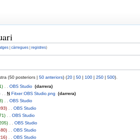
uari
atges
càrregues
registres
tra (50 posteriors |
50 anteriors
) (
20
|
50
|
100
|
250
|
500
).
1
‎
OBS Studio
‎
darrera
‎
N
Fitxer:OBS Studio.png
‎
darrera
3
‎
OBS Studio
‎
393
‎
OBS Studio
‎
71
‎
OBS Studio
‎
205
‎
OBS Studio
‎
480
‎
OBS Studio
‎
216
‎
OBS Studio
‎