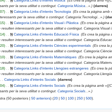
204
‎
N
Categoria:Links d'interès Música
‎
Es crea la pàgina amb «{{C
ants per la seva utilitat o contingut.
Categoria:Música
...».
darrera
207
‎
N
Categoria:Links d'interès Tecnologia
‎
Es crea la pàgina amb «
ressants per la seva utilitat o contingut. Categoria:Tecnologi...».
dar
215
‎
N
Categoria:Links d'interès Visual i Plàstica
‎
Es crea la pàgina 
esulten interessants per la seva utilitat o contingut. Categoria:Visual i.
214
‎
N
Categoria:Links d'interès Educació Física
‎
Es crea la pàgina 
esulten interessants per la seva utilitat o contingut. Categoria:Educaci
220
‎
N
Categoria:Links d'interès Ciències esperimentals
‎
Es crea la
esulten interessants per la seva utilitat o contingut. Categoria:Cièncie
210
‎
N
Categoria:Links d'interès Matemàtiques
‎
Es crea la pàgina a
esulten interessants per la seva utilitat o contingut. Categoria:Matemàt
218
‎
N
Categoria:Links d'interès Llengües estrangeres
‎
Es crea la p
esulten interessants per la seva utilitat o contingut. Categoria:Llengüe
‎
Categoria:Links d'interès Socials
‎
darrera
204
‎
N
Categoria:Links d'interès Socials
‎
Es crea la pàgina amb «{{C
ants per la seva utilitat o contingut.
Categoria:Socials
...».
tra (50 posteriors |
50 anteriors
) (
20
|
50
|
100
|
250
|
500
).