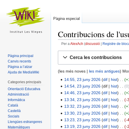
Pàgina especial
Contribucions de l'us
Per a
AlexAch
discussió
Registre de bloc
Salta
Salta
Pàgina principal
Cerca les contribucions
a
a
Canvis recents
la
la
Pàgina a l’atzar
(les més noves |
les més antigues
) Mos
navegació
cerca
Ajuda de MediaWiki
14:55, 23 juny 2026
dif
hist
+
Categories principals
14:54, 23 juny 2026
dif
hist
0
Orientació Educativa
14:46, 23 juny 2026
dif
hist
+
Administració
13:34, 23 juny 2026
dif
hist
-
Informàtica
Català
13:32, 23 juny 2026
dif
hist
+
Castellà
13:30, 23 juny 2026
dif
hist
+
Socials
13:23, 23 juny 2026
dif
hist
-
Llengües estrangeres
13:19, 23 juny 2026
dif
hist
-
Matemàtiques