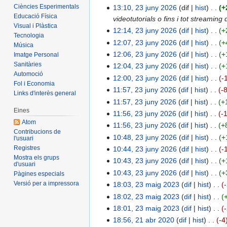
Ciències Esperimentals
13:10, 23 juny 2026
dif
hist
+
Educació Física
videotutorials o fins i tot streaming
Visual i Plàstica
12:14, 23 juny 2026
dif
hist
+
Tecnologia
12:07, 23 juny 2026
dif
hist
+
Música
12:06, 23 juny 2026
dif
hist
+
Imatge Personal
Sanitàries
12:04, 23 juny 2026
dif
hist
+
Automoció
12:00, 23 juny 2026
dif
hist
-
Fol i Economia
11:57, 23 juny 2026
dif
hist
-
Links d'interès general
11:57, 23 juny 2026
dif
hist
+
Eines
11:56, 23 juny 2026
dif
hist
-
Atom
11:56, 23 juny 2026
dif
hist
+
Contribucions de
10:48, 23 juny 2026
dif
hist
+
l'usuari
Registres
10:44, 23 juny 2026
dif
hist
-
Mostra els grups
10:43, 23 juny 2026
dif
hist
+
d'usuari
10:43, 23 juny 2026
dif
hist
+
Pàgines especials
Versió per a impressora
18:03, 23 maig 2023
dif
hist
18:02, 23 maig 2023
dif
hist
18:01, 23 maig 2023
dif
hist
18:56, 21 abr 2020
dif
hist
-4