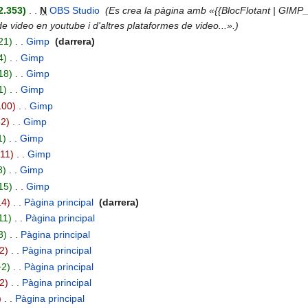
2.353
‎
N
OBS Studio
‎
Es crea la pàgina amb «{{BlocFlotant | GIMP_
 de video en youtube i d'altres plataformes de video...».
21
‎
Gimp
‎
darrera
4
‎
Gimp
‎
18
‎
Gimp
‎
1
‎
Gimp
‎
100
‎
Gimp
‎
82
‎
Gimp
‎
1
‎
Gimp
‎
111
‎
Gimp
‎
8
‎
Gimp
‎
15
‎
Gimp
‎
14
‎
Pàgina principal
‎
darrera
11
‎
Pàgina principal
‎
3
‎
Pàgina principal
‎
-2
‎
Pàgina principal
‎
+2
‎
Pàgina principal
‎
-2
‎
Pàgina principal
‎
‎
Pàgina principal
‎