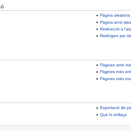
ió
Pàgina aleatòria
Pàgina arrel alea
Redirecció a l’at
Redirigeix per ide
Pàgines amb més
Pàgines més enl
Pàgines més mod
Exportació de p
Què hi enllaça