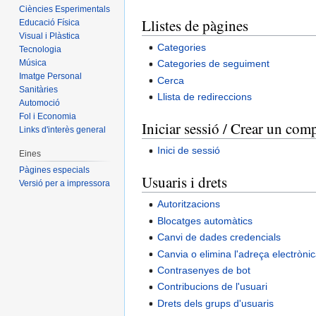
Ciències Esperimentals
Llistes de pàgines
Educació Física
Visual i Plàstica
Categories
Tecnologia
Música
Categories de seguiment
Imatge Personal
Cerca
Sanitàries
Llista de redireccions
Automoció
Fol i Economia
Iniciar sessió / Crear un com
Links d'interès general
Inici de sessió
Eines
Pàgines especials
Usuaris i drets
Versió per a impressora
Autoritzacions
Blocatges automàtics
Canvi de dades credencials
Canvia o elimina l'adreça electròni
Contrasenyes de bot
Contribucions de l'usuari
Drets dels grups d'usuaris