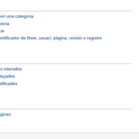
 en una categoria
tòria
zar
ntificador de fitxer, usuari, pàgina, revisió o registre
 interwikis
laçades
ificades
àgines