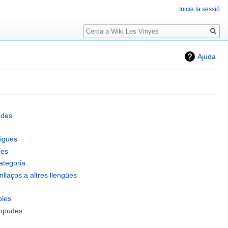
Inicia la sessió
Cerca
Ajuda
ades
igues
des
ategoria
llaços a altres llengües
bles
ompudes