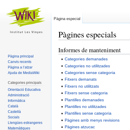
Pàgina especial
Pàgines especials
Informes de manteniment
Salta
Salta
a
a
Pàgina principal
Categories demanades
la
la
Canvis recents
Categories no utilitzades
Pàgina a l’atzar
navegació
cerca
Categories sense categoria
Ajuda de MediaWiki
Fitxers demanats
Categories principals
Fitxers no utilitzats
Orientació Educativa
Fitxers sense categoria
Administració
Plantilles demanades
Informàtica
Català
Plantilles no utilitzades
Castellà
Plantilles sense categoria
Socials
Pàgines amb menys revisions
Llengües estrangeres
Pàgines atzucac
Matemàtiques