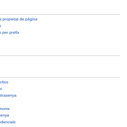
 propietat de pàgina
s
 per prefix
ctius
ri
ntrasenya
imonis
senya
edencials