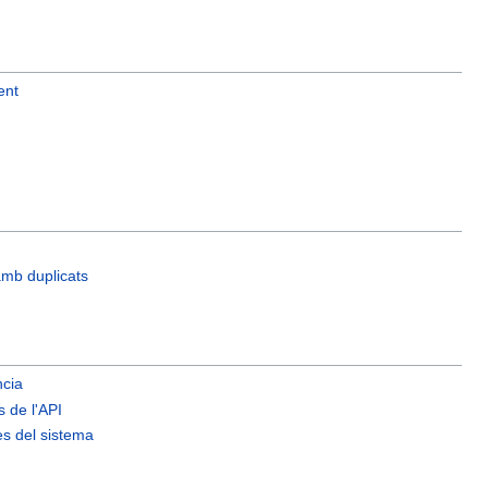
ent
 amb duplicats
ncia
 de l'API
es del sistema