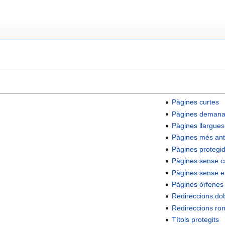
Pàgines curtes
Pàgines deman
Pàgines llargues
Pàgines més ant
Pàgines protegi
Pàgines sense c
Pàgines sense en
Pàgines òrfenes
Redireccions do
Redireccions r
Títols protegits