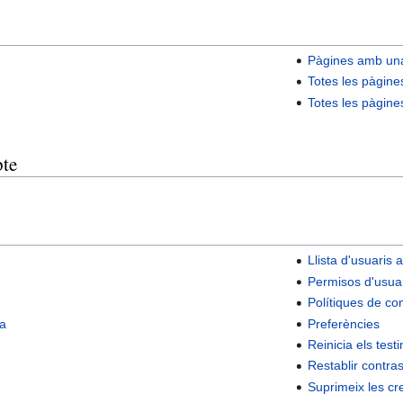
Pàgines amb una
Totes les pàgine
Totes les pàgines
pte
Llista d'usuaris a
Permisos d'usua
Polítiques de co
ca
Preferències
Reinicia els test
Restablir contra
Suprimeix les cr