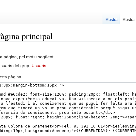
Mostra
Mostra 
Pàgina principal
a pàgina, pel motiu següent:
 usuaris del grup:
Usuaris
.
esta pàgina.