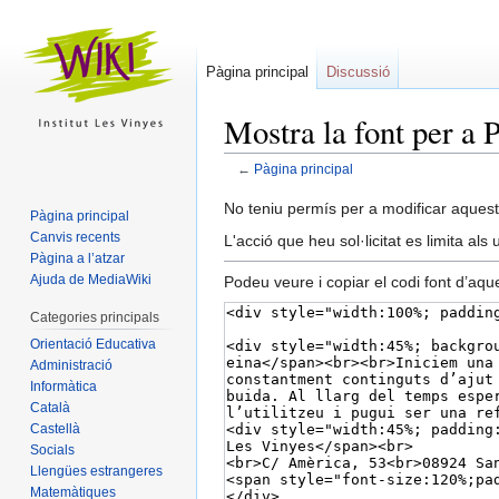
Pàgina principal
Discussió
Mostra la font per a 
←
Pàgina principal
Salta
Salta
No teniu permís per a modificar aquest
Pàgina principal
a
a
Canvis recents
L'acció que heu sol·licitat es limita als
la
la
Pàgina a l’atzar
navegació
cerca
Ajuda de MediaWiki
Podeu veure i copiar el codi font d’aqu
Categories principals
Orientació Educativa
Administració
Informàtica
Català
Castellà
Socials
Llengües estrangeres
Matemàtiques