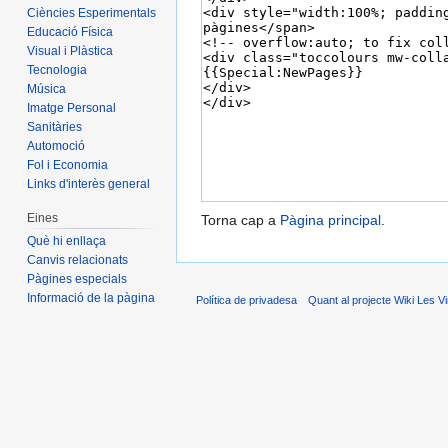
Ciències Esperimentals
Educació Física
Visual i Plàstica
Tecnologia
Música
Imatge Personal
Sanitàries
Automoció
Fol i Economia
Links d'interès general
Eines
Torna cap a
Pàgina principal
.
Què hi enllaça
Canvis relacionats
Pàgines especials
Informació de la pàgina
Política de privadesa
Quant al projecte Wiki Les V