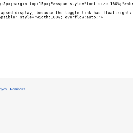
inyes
Renúncies